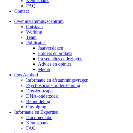
Kennisbank
FAQ
Contact
Over afstammingscentrum
Ontstaan
Werking
Team
Publicaties
Jaarverslagen
Folders en artikels
Presentaties en lezingen
Advies en opinies
Media
Ons Aanbod
Informatie en afstammingsvragen
Psychosociale ondersteuning
Dossierinzage
DNA-onderzoek
Bemiddeling
Opvolging
Informatie en Expertise
Documentatie
Kennisbank
FAQ