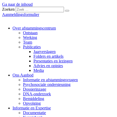
Ga naar de inhoud
Zoeken
Aanmeldingsformulier
Over afstammingscentrum
Ontstaan
Werking
Team
Publicaties
Jaarverslagen
Folders en artikels
Presentaties en lezingen
Advies en opinies
Media
Ons Aanbod
Informatie en afstammingsvragen
Psychosociale ondersteuning
Dossierinzage
DNA-onderzoek
Bemiddeling
Opvolging
Informatie en Expertise
Documentatie