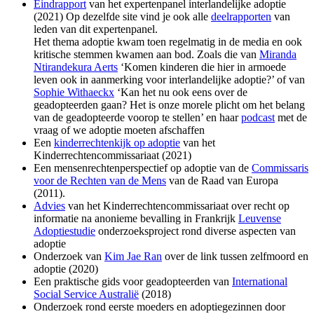
Eindrapport
van het expertenpanel interlandelijke adoptie
(2021) Op dezelfde site vind je ook alle
deelrapporten
van
leden van dit expertenpanel.
Het thema adoptie kwam toen regelmatig in de media en ook
kritische stemmen kwamen aan bod. Zoals die van
Miranda
Ntirandekura Aerts
‘Komen kinderen die hier in armoede
leven ook in aanmerking voor interlandelijke adoptie?’ of van
Sophie Withaeckx
‘Kan het nu ook eens over de
geadopteerden gaan? Het is onze morele plicht om het belang
van de geadopteerde voorop te stellen’ en haar
podcast
met de
vraag of we adoptie moeten afschaffen
Een
kinderrechtenkijk op adoptie
van het
Kinderrechtencommissariaat (2021)
Een mensenrechtenperspectief op adoptie van de
Commissaris
voor de Rechten van de Mens
van de Raad van Europa
(2011).
Advies
van het Kinderrechtencommissariaat over recht op
informatie na anonieme bevalling in Frankrijk
Leuvense
Adoptiestudie
onderzoeksproject rond diverse aspecten van
adoptie
Onderzoek van
Kim Jae Ran
over de link tussen zelfmoord en
adoptie (2020)
Een praktische gids voor geadopteerden van
International
Social Service Australië
(2018)
Onderzoek rond eerste moeders en adoptiegezinnen door