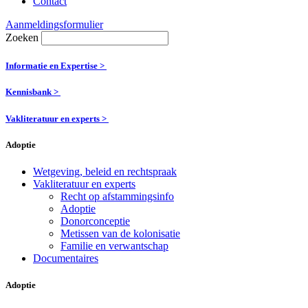
Contact
Aanmeldingsformulier
Zoeken
Informatie en Expertise >
Kennisbank >
Vakliteratuur en experts >
Adoptie
Wetgeving, beleid en rechtspraak
Vakliteratuur en experts
Recht op afstammingsinfo
Adoptie
Donorconceptie
Metissen van de kolonisatie
Familie en verwantschap
Documentaires
Adoptie