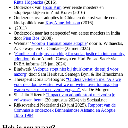
Riitta Högbacka
(2016).
Onderzoek van
Hosu Kim
over eerste moeders en
adoptiepraktijken in Zuid-Korea (2016)
Onderzoek over adopties in China en de kost van de een-
kind-politiek van
Kay Anne Johnson
(2016)
(2011)
Onderzoek naar het perspectief van eerste moeders in India
door
Pien Bos
(2008)
Webinar ‘
Voorbij Transnationale adoptie
‘ door S. Withaecks,
A. Cawayu en C. Candaele (22 mei 2024)
‘
Families of origins searching for social justice in intercountry
adoption
‘ door Atamhi Cawayu en Hari Prasad Sacré via
INEA informs (15 juni 2024)
Eindwerk ‘
Adoptie stopt niet bij thuiskomst: de strijd voor
nazorg
‘ door Sam Heirbaut, Semegn Byn, & Ibe Braeckman
Therapeut Doris D’Hooghe:
“Ouders vertellen me: ‘Als we
voor de adoptie wisten wat we nu weten over trauma, dan
waren we er niet mee verdergegaan”
via De Morgen
Shashitu Hitzerd:
“Impact van adoptie stopt niet zodra je
volwassen bent”
(20 augustus 2024) via Sociaal.net
Rijksoverheid Nederland (20 juni 2025).
Rapport van de
Commissie onderzoek Binnenlandse Afstand en Adoptie
1956-1984
Heb je een vraag?