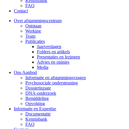
Kennisbank
FAQ
Contact
Over afstammingscentrum
Ontstaan
Werking
Team
Publicaties
Jaarverslagen
Folders en artikels
Presentaties en lezingen
Advies en opinies
Media
Ons Aanbod
Informatie en afstammingsvragen
Psychosociale ondersteuning
Dossierinzage
DNA-onderzoek
Bemiddeling
Opvolging
Informatie en Expertise
Documentatie
Kennisbank
FAQ