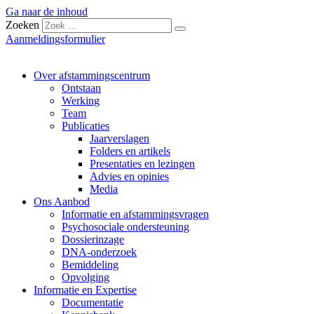
Ga naar de inhoud
Zoeken
Aanmeldingsformulier
Over afstammingscentrum
Ontstaan
Werking
Team
Publicaties
Jaarverslagen
Folders en artikels
Presentaties en lezingen
Advies en opinies
Media
Ons Aanbod
Informatie en afstammingsvragen
Psychosociale ondersteuning
Dossierinzage
DNA-onderzoek
Bemiddeling
Opvolging
Informatie en Expertise
Documentatie